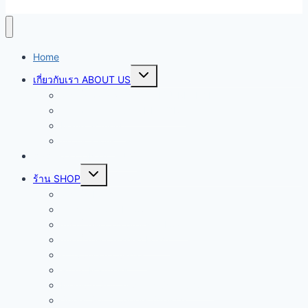
Home
Toggle
เกี่ยวกับเรา ABOUT US
child
menu
ฟองน้ำวิทยาศาสตร์ POLYURETHANE
ประวัติความเป็นมา HISTORY
Manufacturing
Applications
ติดต่อเรา CONTACT US
Toggle
ร้าน SHOP
child
menu
ฟองน้ำ Foam
หมอนอิง Sofa Pillow
ฟองน้ำอัด Compressed Foam
ฟองน้ำบด Crushed Foam
เบาะรองนั่ง Cushion
ที่นอน Mattress
Medium Soft Toppers นุ่มปานกลาง
Super Soft Toppers นุ่มพิเศษ